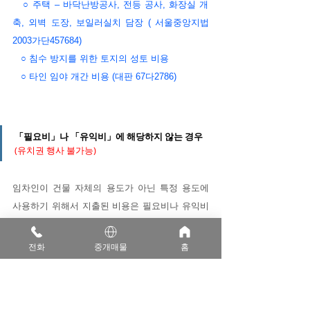
   ○ 주택 – 바닥난방공사, 전등 공사, 화장실 개
축, 외벽 도장, 보일러실치 담장 ( 서울중앙지법
2003가단457684)
   ○ 침수 방지를 위한 토지의 성토 비용
   ○ 타인 임야 개간 비용 (대판 67다2786)
「필요비」나 「유익비」에 해당하지 않는 경우
(유치권 행사 불가능)
임차인이 건물 자체의 용도가 아닌 특정 용도에 
사용하기 위해서 지출된 비용은 필요비나 유익비
에 해당하지 않습니다. 예를 들어 영업을 위하여 
상가건물에 간판, 특수장치, 조명, 난방 등 기타 
전화
중개매물
홈
설비, 인테리어 공사비용 등은 유익비로 이정 받
을 수 없어 유치권 주장을 할 수 없습니다.