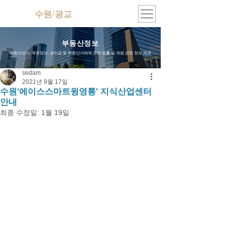
수원/광교
지식산업센터
부동산정보
부동산상식, 계약정보, 권리금 등 부동산거래에 관한 법률 및 세법 관련 정보 제공
sedam
2021년 9월 17일
수원'에이스스마트윙영통' 지식산업센터
안내
최종 수정일:
1월 19일