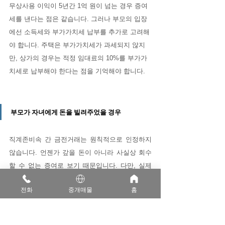
무상사용 이익이 5년간 1억 원이 넘는 경우 증여
세를 낸다는 점은 같습니다. 그러나 부모의 입장
에선 소득세와 부가가치세 납부를 추가로 고려해
야 합니다. 주택은 부가가치세가 과세되지 않지
만, 상가의 경우는 적정 임대료의 10%를 부가가
치세로 납부해야 한다는 점을 기억해야 합니다.
부모가 자녀에게 돈을 빌려주었을 경우
직계존비속 간 금전거래는 원칙적으로 인정하지 
않습니다. 언젠가 갚을 돈이 아니라 사실상 회수
할 수 없는 증여로 보기 때문입니다. 다만, 실제 
원리금 상환에 관한 사실이 객관적으로 입증된다
전화
중개매물
홈
면 빌린 돈이라는 것을 인정해 주는데요. 차용증
을 공증만 받으면 되는 것이 아니라 차용증에 이
자 지급 조건과 상환 시점을 구체적으로 기재하