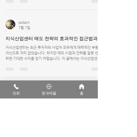
한 일일까요? 이번 글에서는 상가권리금 계약서 작성 시 필요한 법
률 전문가의 역할과 자격에 대해 자세히 살펴보겠습니다. !근접 촬
영된 상가권리금 계약서와 도장 상가권리금 계약서 작성이 중요한
이유 상가권리금은 상가 임차인이 후속 임차인에게 지급받는 금전
sedam
으로, 상가의 영업권이나 영업시설에 대한 가치를 반영합니다. 권
7월 7일
리금 계약서가 제대로 작성되지 않으면 분쟁이 발생할 가능성이
큽니다. 예를 들어, 권리금 액수, 지급 시기, 반환 조건 등이 명확
지식산업센터 매도 전략의 효과적인 접근법과 팁
하지 않으면 임대인과 임차인 간 갈등이 생길 수 있습니다. 계약서
작성 시 법률적 지식이 부족하면 계약 내용이 불명확하거나 불공
지식산업센터는 최근 투자자와 사업자 모두에게 매력적인 부동산
정한 조항이 포함될 수 있습니다. 따라서 법률
자산으로 자리 잡았습니다. 하지만 매도 시점과 전략을 잘못 선택
하면 기대한 수익을 얻기 어렵습니다. 이 글에서는 지식산업센터
매도 전략을 체계적으로 살펴보고, 실질적인 팁과 사례를 통해 효
과적인 접근법을 제시합니다. !고층에서 바라본 지식산업센터 전
경 지식산업센터 매도의 기본 이해 지식산업센터는 주로 제조업,
연구개발, 물류 등 다양한 산업이 입주하는 복합 공간입니다. 매도
전략을 세우기 전에 다음 사항을 명확히 해야 합니다. 시장 상황 파
sedam
악: 부동산 경기, 금리 변동, 지역 개발 계획 등 외부 환경을 주시해
전화
중개매물
홈
3월 3일
야 합니다. 자산 상태 점검: 건물의 노후도, 임대 현황, 관리 상태
가 매도 가격에 큰 영향을 미칩니다. 투자 목적 재확인: 단기 차익
지식산업센터 '라이브오피스' 주거로 사용하면!
실현인지, 장기 수익 창출인지에 따라 매도 시점과 방법이 달라집
니다. 이해를 돕기 위해, 최근 서울 강서구에 위치한 한 지식산업
라이브오피스는 ‘업무와 생활' 형태가 결합된 시스템으로 사무실
센터는 임대 수익이 안
공간에 주거형 옵션을 더한 신개념 업무시설입니다. 복층 구조, 욕
실, 빌트인 가전 등 주거에 가까운 편의시설이 갖춰져 있어 실제로
는 주거처럼 사용하는 경우도 많은데요. 하지만 법적으로는 ‘업무