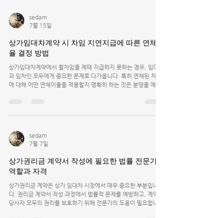
차인이 임대인에게 임차 공간을 처음 상태로 돌려놓는 것을 말합
니다. 일반적으로 벽지, 바닥, 천장, 전기시설 등 임차인이 임의로
sedam
변경하거나 훼손한 부분을 복구하는 것이 포함됩니다. 하지만 10
7월 15일
년이라는 긴 기간 동안 사용한 공간은 자연스러운 마모와 노후가
발생하기 때문에, 모든 부분을 새것처럼 복구하는 것은 현실적으
상가임대차계약 시 차임 지연지급에 따른 연체이
로 어렵고 불합리합니다. 따라서 원상복구 기준은 계약서 내용과
율 결정 방법
법률, 그리고 실제 사용 상태에 따라 달라집니다. ▮10년 사용 후
원상복구의 기본 원칙 ○ 통상
상가임대차계약에서 월차임을 제때 지급하지 못하는 경우, 임대인
과 임차인 모두에게 중요한 문제로 다가옵니다. 특히 연체된 차임
에 대해 어떤 연체이율을 적용할지 명확히 하는 것은 분쟁을 예방
하고 계약 관계를 원활하게 유지하는 데 필수적입니다. 이번 글에
서는 상가임대차계약에서 월차임 지연지급 시 연체이율을 어떻게
결정하는지 구체적으로 살펴보겠습니다. ▮상가임대차계약에서 연
체이율이 중요한 이유 월차임이 지연되면 임대인은 예상치 못한
현금 흐름 문제를 겪을 수 있습니다. 이에 따라 계약서에 연체이율
sedam
조항을 두어 지연된 금액에 대해 일정한 이자를 부과하는 경우가
7월 7일
많습니다. 연체이율은 임대인의 손실을 보전하고 임차인에게는 지
급 의무를 촉구하는 역할을 합니다. 연체이율이 명확하지 않으면
상가권리금 계약서 작성에 필요한 법률 전문가의
분쟁이 발생할 수 있고, 법적 다툼으로 이어질 위험도 있습니다.
역할과 자격
따라서 계약 체결 시 연체이율을 어떻게 산정할지 구체적으로 정
하는 것이 중요합니다. ▮연체이율 결정의 법적 근거
상가권리금 계약은 상가 임대차 시장에서 매우 중요한 부분입니
다. 권리금 계약서 작성 과정에서 법률적 문제를 예방하고, 계약
당사자 모두의 권리를 보호하기 위해 전문가의 도움이 필요합니
다. 그렇다면 상가권리금 계약서 작성은 변호사나 행정사만 가능