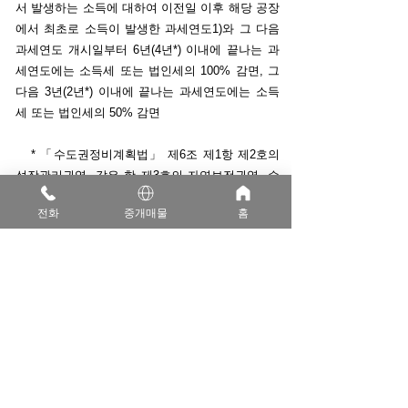
서 발생하는 소득에 대하여 이전일 이후 해당 공장
에서 최초로 소득이 발생한 과세연도1)와 그 다음
과세연도 개시일부터 6년(4년*) 이내에 끝나는 과
세연도에는 소득세 또는 법인세의 100% 감면, 그
다음 3년(2년*) 이내에 끝나는 과세연도에는 소득
세 또는 법인세의 50% 감면
* 「수도권정비계획법」 제6조 제1항 제2호의
성장관리권역, 같은 항 제3호의 자연보전권역, 수
도권 외 지역에 소재하는 광역시 및 구미시, 김해
전화
중개매물
홈
시, 아산시, 원주시, 익산시, 전주시, 제주시, 진주
시, 창원시, 천안시, 청주시, 춘천시, 충주시, 포항
시, 당진군, 음성군, 진천군, 홍천군(내면은 제외)
및 횡성군의 관할 구역으로 이전하는 경우
다.유의사항
ㅇ 다음 사유가 발생한 경우 해당 사유가 발생한
과세연도에 감면받은 세액을 전액 추징
① 공장을 이전하여 사업을 개시한 날부터 3년
이내에 그 사업을 폐업하거나 법인이 해산한 경우