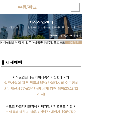
수원/광교
지식산업센터
지식산업센터
지식산업센터 정의, 입주자격 및 업종코드, 입주혜택 등 정보 안내
HOME > 입주안내>세재혜택
지식산업센터 정의
입주대상업종
입주업종코드표
세제혜택
❚ 세제혜택
지식산업센터는 지방세특례제한법에 의해
입주기업의 경우 취득세35%(산업단지외 수도권제
외), 재산세35%(5년간)의 세제 감면 혜택(25.12.31
까지)
수도권 과밀억제권역에서 비과밀억제권으로 이전 시
조세특례제한법 제63조-
4년간 법인세 100%감면