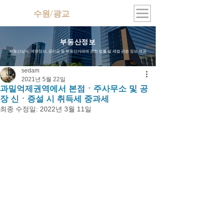
수원/광교
지식산업센터
부동산정보
부동산상식, 계약정보, 권리금 등 부동산거래에 관한 법률 및 세법 관련 정보 제공
sedam
2021년 5월 22일
과밀억제권역에서 본점ㆍ주사무소 및 공
장 신ㆍ증설 시 취득세 중과세
최종 수정일:
2022년 3월 11일